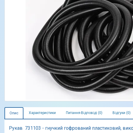
Характеристики
Питання-Відповіді (0)
Відгуки (0)
Опис
Рукав 731103 - гнучкий гофрований
пластиковий,
вико