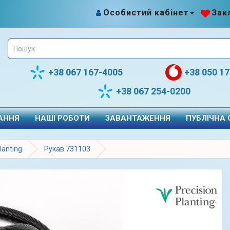
Особистий кабінет
Закл
+38 067 167-4005
+38 050 1
+38 067 254-0200
АННЯ
НАШІ РОБОТИ
ЗАВАНТАЖЕННЯ
ПУБЛІЧНА
lanting
Рукав 731103