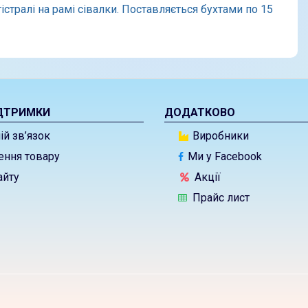
стралі на рамі сівалки. Поставляється бухтами по 15
ДТРИМКИ
ДОДАТКОВО
й зв’язок
Виробники
ння товару
Ми у Facebook
айту
Акції
Прайс лист