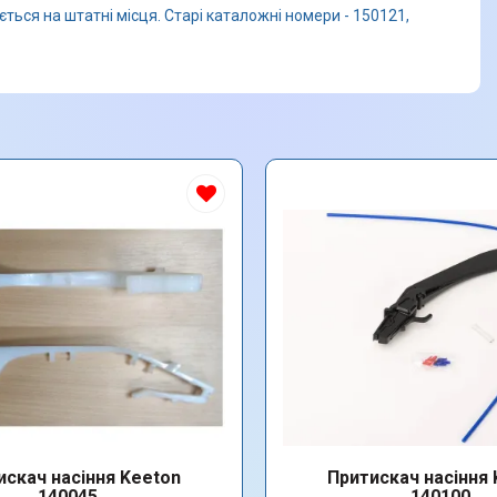
ється на штатні місця. Старі каталожні номери - 150121,
искач насіння Keeton
Притискач насіння 
140045
140100