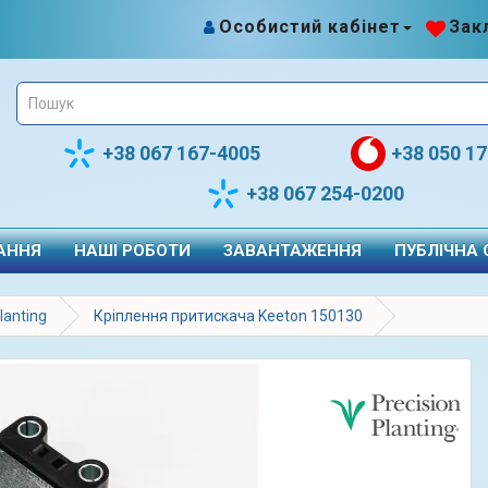
Особистий кабінет
Закл
+38 067 167-4005
+38 050 1
+38 067 254-0200
АННЯ
НАШІ РОБОТИ
ЗАВАНТАЖЕННЯ
ПУБЛІЧНА
lanting
Кріплення притискача Keeton 150130