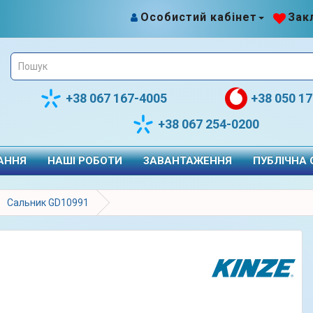
Особистий кабінет
Закл
+38 067 167-4005
+38 050 1
+38 067 254-0200
АННЯ
НАШІ РОБОТИ
ЗАВАНТАЖЕННЯ
ПУБЛІЧНА
Сальник GD10991