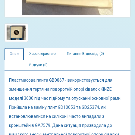
Характеристики
Питання-Відповіді (0)
Опис
Відгуки (0)
Пластмасова плита GB0867 - використовується для
зменшення тертя на поворотній опорі сівалок KINZE
моделі 3600 під час підйому та опусканні основної рами.
Прийшла на заміну плит GD10053 та GD25374, які
встановлювалися на силікон і часто випадали з
кронштейнів GA7579. Дана ситуація призводила до
швидкого зносу центральної поворотної опори сівалки.