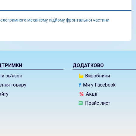
лелограмного механізму підйому фронтальної частини
ДТРИМКИ
ДОДАТКОВО
й зв’язок
Виробники
ння товару
Ми у Facebook
айту
Акції
Прайс лист