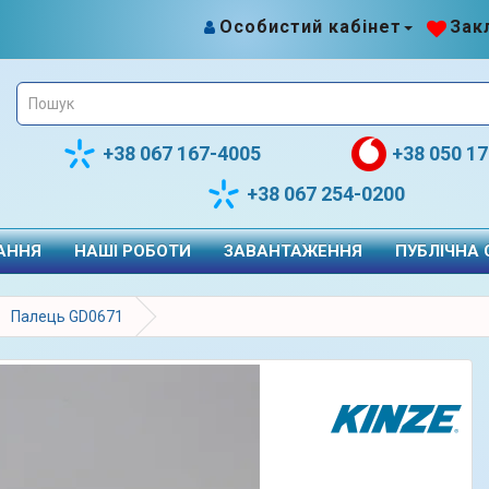
Особистий кабінет
Закл
+38 067 167-4005
+38 050 1
+38 067 254-0200
АННЯ
НАШІ РОБОТИ
ЗАВАНТАЖЕННЯ
ПУБЛІЧНА
Палець GD0671