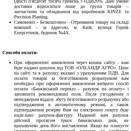
(двісті п'ятдесят тисяч) гривень з ПДВ20%. Дані умови
доставки відносяться лише до групи товарів –
запчастини та обладнання від виробників KINZE та
Precision Planting.
Самовивіз – Безкоштовно – Отримання товару на складі
компанії – за адресою, м. Київ, вулиця Героїв
Енергетиків, будинок №4А.
Способи оплати:
При оформленні замовлення через кошик сайту - вам
буде надано рахунок від ТОВ «ОЛЕАНДР АГРО». Ціни
на сайті та в рахунку вказані з урахуванням ПДВ. Для
оплати товарів за безготівковим розрахунком вам
необхідно при оформленні замовлення вибрати спосіб
оплати «Банківський переказ – рахунок на оплату» і
заповнити рекомендовані поля. Після узгодження з
менеджером відділу збуту безготівкового розрахунку або
підтвердження в автоматичному режимі, а також
підтвердження резерву Вам на електронну пошту буде
надіслано рахунок-фактуру. Наданий вам рахунок
дійсний протягом трьох банківських днів, не
враховуючи день його виставлення. Якщо ви плануєте
сплачувати протермінований рахунок, то необхідно