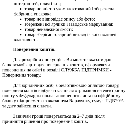
потертостей, плям і т.п.;
товар повністю укомплектований і збережена
фабрична упаковка;
товар не відповідає опису або фото;
збережені всі ярлики і заводське маркування;
товар неналежної якості;
товар зберігає товарний вигляд і свої споживчі
властивості.
Повернення коштів.
Для роздрібних покупців - Ви можете вказати дані
банківської карти для повернення коштів, оформляючи
повернення на сайті в розділі СЛУЖБА ПІДТРИМКИ -
Повернення товару.
Для юридичних осіб, з безготівковою оплатою товару,
поверненя коштів відбувається після отримання на електронну
пошту sales@oagro.com.ua заповненого листа на офіційному
бланку підприємства з вказанням № рахунку, суму з ПДВ20%
та дату здійсення оплати.
Зазвичай гроші повертаються за 2–7 днів після
прийняття рішення про повернення коштів.