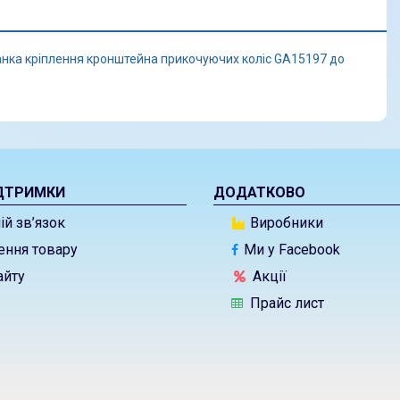
нка кріплення кронштейна прикочуючих коліс GA15197 до
ДТРИМКИ
ДОДАТКОВО
й зв’язок
Виробники
ння товару
Ми у Facebook
айту
Акції
Прайс лист