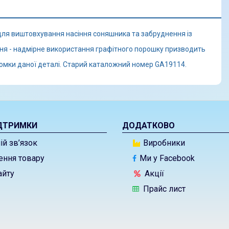
ля виштовхування насіння соняшника та забруднення із
ення - надмірне використання графітного порошку призводить
омки даної деталі. Старий каталожний номер GA19114.
ДТРИМКИ
ДОДАТКОВО
й зв’язок
Виробники
ння товару
Ми у Facebook
айту
Акції
Прайс лист