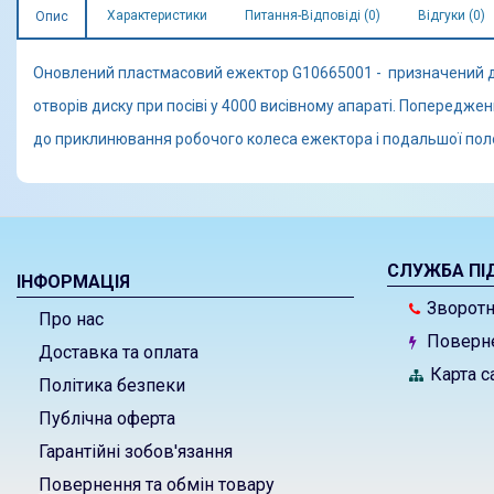
Характеристики
Питання-Відповіді (0)
Відгуки (0)
Опис
Оновлений пластмасовий ежектор G10665001 - призначений д
отворів диску при посіві у 4000 висівному апараті. Попередж
до приклинювання робочого колеса ежектора і подальшої пол
СЛУЖБА ПІ
ІНФОРМАЦІЯ
Зворотні
Про нас
Поверне
Доставка та оплата
Карта с
Політика безпеки
Публічна оферта
Гарантійні зобов'язання
Повернення та обмін товару