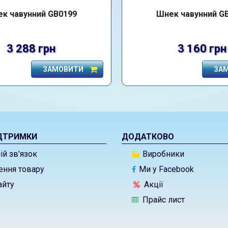
к чавунний GB0199
Шнек чавунний G
3 288 грн
3 160 грн
ЗАМОВИТИ
ЗА
ДТРИМКИ
ДОДАТКОВО
й зв’язок
Виробники
ння товару
Ми у Facebook
айту
Акції
Прайс лист