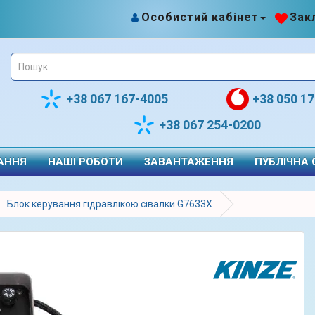
Особистий кабінет
Закл
+38 067 167-4005
+38 050 1
+38 067 254-0200
АННЯ
НАШІ РОБОТИ
ЗАВАНТАЖЕННЯ
ПУБЛІЧНА
Блок керування гідравлікою сівалки G7633X